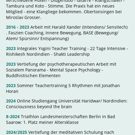
verschiedene Flöten - Didgeridoo - Gitarre - Klangschalen -
Tambura und Koto - Stimme. Die Praxis hat ein neues
Mitglied - eine Klangliege bekommen. Obertonsingen bei
Miroslav Grosser.
2016 - 2023
Arbeit mit Harald Xander (Intendons/ Sensitech)
. Faszien Coaching, Innere Bewegung, BASE (Bewegung/
Atem/ Spürsinn/ Entspannung)
2023
Integrales Yogini Teacher Training - 22 Tage Intensive -
Rishikesh Nordindien - Shakti Leadership
2023
Vertiefung der psychotherapeutischen Arbeit mit
Sozialem Panorama - Mental Space Psychology -
Buddhistischen Elementen
2023
Sommer Teachertraining 5 Rhythmen mit Jonathan
Horan
2024
Online Studiengang Universität Haridwar/ Nordindien:
Consciousness beyond the brain
8-2024
Triathlon Landesmeisterschaften Berlin in Bad
Saarow: 1. Platz meiner Altersklasse
2024/2025
Vertiefung der meditativen Schulung nach