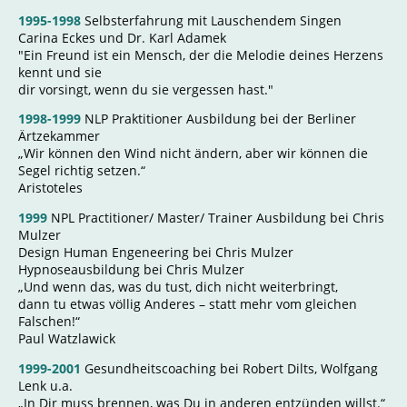
1995-1998
Selbsterfahrung mit Lauschendem Singen
Carina Eckes und Dr. Karl Adamek
"Ein Freund ist ein Mensch, der die Melodie deines Herzens
kennt und sie
dir vorsingt, wenn du sie vergessen hast."
1998-1999
NLP Praktitioner Ausbildung bei der Berliner
Ärtzekammer
„Wir können den Wind nicht ändern, aber wir können die
Segel richtig setzen.“
Aristoteles
1999
NPL Practitioner/ Master/ Trainer Ausbildung bei Chris
Mulzer
Design Human Engeneering bei Chris Mulzer
Hypnoseausbildung bei Chris Mulzer
„Und wenn das, was du tust, dich nicht weiterbringt,
dann tu etwas völlig Anderes – statt mehr vom gleichen
Falschen!“
Paul Watzlawick
1999-2001
Gesundheitscoaching bei Robert Dilts, Wolfgang
Lenk u.a.
„In Dir muss brennen, was Du in anderen entzünden willst.“